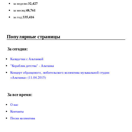
32,427
за неделю:
48,761
за месяц:
335,416
за год:
Популярные страницы
За сегодня:
Калядочки с Альтанкой
"Кораблик детства" - Альтанка
Концерт образцового, любительского коллектива музыкальной студии
«Альтанка» (11.04.2015)
За все время:
О нас
Контакты
Песни коллектива