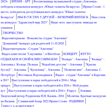
2023г.
ВРЕМЯ - АРТ
Воспитанница музыкальной студии «Альтанка»
победила в вокальном конкурсе «Юные таланты Беларуси»
Ирина Стоян - 1
место, победитель республиканского конкурса "Юные таленты
Беларуси"
МЫ В ГОСТЯХ У ДРУЗЕЙ -- ВЕЧЕРНИЙ ВИТЕБСК
Наш стиль
на конкурсе "Здравствуй мир 2023"
Наше лето -выступаем- никогда не
унываем
ТВОРЧЕСТВО
Видеоматериалы - Вокалисты студии "Альтанка"
"Домашний "концерт для родителей 11.10.2020
Видеоматериалы - Студия "Альтанка"
Видео-клип песни "Смуглянка ", в Витебске
КОНЦЕРТ
КРУТО
ОТДЫХАЕМ И СВОЙ КЛИП СНИМАЕМ!
"Каляда" - Альтанка
"Каляда" -
Альтанка,г. Кельце, Польша
"Кораблик детства" - Альтанка
"Крылы
буслоў" - Альтанка
"Купалiнка" - Альтанка
"Позвони мне" - Альтанка, С.
Петербург
Фестиваль Верхнедвинск
Видео - студия "Альтанка" в Карелии
в 2017
Выступление в парке победителей в 2016 г. Мир
придет.
Выступление в парке победителей в 2016 г. Мой родны
кут
Выступление в парке победителей в 2016 г. Рэкрут.
Земляки.
Творческий вечер Родионова Н.Н. Казань -2016
Молитва. Краткая экскурсия
на Валаам.
Славянский базар 2022 Ирина Стоян - РОДНИКИ
ПРЕССА И ИНТЕРНЕТ