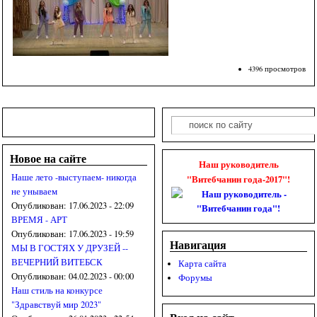
4396 просмотров
Поиск
Форма поиска
Новое на сайте
Наш руководитель
Наше лето -выступаем- никогда
"Витебчанин года-2017"!
не унываем
Опубликован:
17.06.2023 - 22:09
ВРЕМЯ - АРТ
Опубликован:
17.06.2023 - 19:59
Навигация
МЫ В ГОСТЯХ У ДРУЗЕЙ --
ВЕЧЕРНИЙ ВИТЕБСК
Карта сайта
Опубликован:
04.02.2023 - 00:00
Форумы
Наш стиль на конкурсе
"Здравствуй мир 2023"