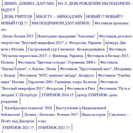
ДВИНА -ДЗВИНА -ДАУГАВА
НА 21 ДЕНЬ РОЖДЕНИЯ МЫ ПОДАРИЛИ -
РАДУГУ
ДЕНЬ УЧИТЕЛЯ
МЫ И TV -- АБРАКАДАБРА
НОВЫЙ !!! НОВЫЙ!!!
НОВЫЙ ГОД !!!
МЫ ПОЗДРАВИЛИ ДАУГАВПИЛС
Фестивали прошлых
лет
Литва-Латвия 2015
Новогодние праздники "Альтанки"
Фестиваль детского
творчества "Веселый микрофон-2013", г. Феодосия, Украина
конкурс Два
кота г Москва
Гастрольный тур Смоленск - Козьмодемьянск
Фестиваль
"Музычна парасолька-2013", г. Винница, Украина
Фестиваль в Кельце-2013,
Польша
Фестиваль "Цветная селедка", Германия, 2006 г.
Фестиваль
"КаунасТалент", г. Каунас, Литва
Фестиваль "Хрустальный аист", Молдавия,
г. Бельце
Фестиваль "МТС зажигает звезды", Беларусь
Фестиваль "Улыбка
мира" Москва
Еврокэмп-2001, Германия, озеро Хелензи
Фестиваль
"Веселый микрофон-2011", Феодосия
Фестиваль в Риге
Фестиваль "Путь к
звездам".С.Петербург
ЗУБРЁНОК 2014-15
центр ЗУБРЁНОК--день
рождения
"Калейдоскоп талантов" 2018
Выступление в Национальной
библиотеке
Латвия - Латгалия - Резекне 2017
Наша история
Смоленск --
Полёт над Днепром
о нас
ЗУБРЁНОК 2021 !!!
ЗУБРЁНОК 2021 !!!