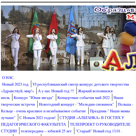
Перейти к основному содержанию
О НАС
Новый 2023 год
VI республиканский смотр-конкурс детского творчества
«Здравствуй, мир!»
А у нас Новый год !!!
Жаркий вспомнился
июль
Конкурс "Юная звезда"
Концертные события май 2022
Наши
творческие встречи
Новогодний концерт - "Мелодии снежинок"
Польша -
Кельце - очень красивое и незабываемое событие
Праздник-" Наши мамы
лучшие"
С Новым 2021 годом!
СТУДИЯ «АЛЬТАНКА» В ГОСТЯХ У
ПЕДАГОГИЧЕСКОГО ФАКУЛЬТЕТА
ТЕЛЕПРОЕКТ О РУКОВОДИТЕЛЕ
СТУДИИ
телепередача -- юбилей 25 лет
"Старый" Новый год 13.01 .