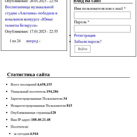
Вход на сайт
Опубликован:
26.01.2023 - 22:54
Воспитанница музыкальной
Имя пользователя или e-mail
*
студии «Альтанка» победила в
вокальном конкурсе «Юные
Пароль
*
таланты Беларуси»
Опубликован:
17.01.2023 - 22:55
Регистрация
1 из 24
вперед ›
Забыли пароль?
Статистика сайта
4,658,155
Всего посещений:
194,286
Уникальный посетитель:
34
Зарегистрированные Пользователи:
815
Незарегистрированные Пользователи:
128
Опубликованные страницы
188.40.21.48
Ваш IP-адрес:
Посетители:
4,944
за сегодня: