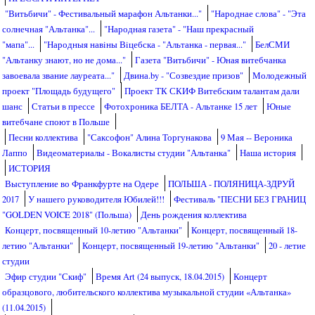
"Витьбичи" - Фестивальный марафон Альтанки..."
"Народнае слова" - "Эта
солнечная "Альтанка"...
"Народная газета" - "Наш прекрасный
"мапа"...
"Народныя навiны Вiцебска - "Альтанка - первая..."
БелСМИ
"Альтанку знают, но не дома..."
Газета "Витьбичи" - Юная витебчанка
завоевала звание лауреата..."
Двина.by - "Созвездие призов"
Молодежный
проект "Площадь будущего"
Проект ТК СКИФ Витебским талантам дали
шанс
Статьи в прессе
Фотохроника БЕЛТА - Альтанке 15 лет
Юные
витебчане споют в Польше
Песни коллектива
"Саксофон" Алина Торгунакова
9 Мая -- Вероника
Лаппо
Видеоматериалы - Вокалисты студии "Альтанка"
Наша история
ИСТОРИЯ
Выступление во Франкфурте на Одере
ПОЛЬША - ПОЛЯНИЦА-ЗДРУЙ
2017
У нашего руководителя Юбилей!!!
Фестиваль "ПЕСНИ БЕЗ ГРАНИЦ
"GOLDEN VOICE 2018" (Польша)
День рождения коллектива
Концерт, посвященный 10-летию "Альтанки"
Концерт, посвященный 18-
летию "Альтанки"
Концерт, посвященный 19-летию "Альтанки"
20 - летие
студии
Эфир студии "Скиф"
Время Art (24 выпуск, 18.04.2015)
Концерт
образцового, любительского коллектива музыкальной студии «Альтанка»
(11.04.2015)