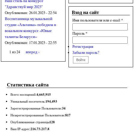
Наш стиль на конкурсе
"Здравствуй мир 2023"
Вход на сайт
Опубликован:
26.01.2023 - 22:54
Воспитанница музыкальной
Имя пользователя или e-mail
*
студии «Альтанка» победила в
вокальном конкурсе «Юные
Пароль
*
таланты Беларуси»
Опубликован:
17.01.2023 - 22:55
Регистрация
1 из 24
вперед ›
Забыли пароль?
Статистика сайта
4,665,915
Всего посещений:
194,493
Уникальный посетитель:
34
Зарегистрированные Пользователи:
817
Незарегистрированные Пользователи:
128
Опубликованные страницы
216.73.217.8
Ваш IP-адрес: