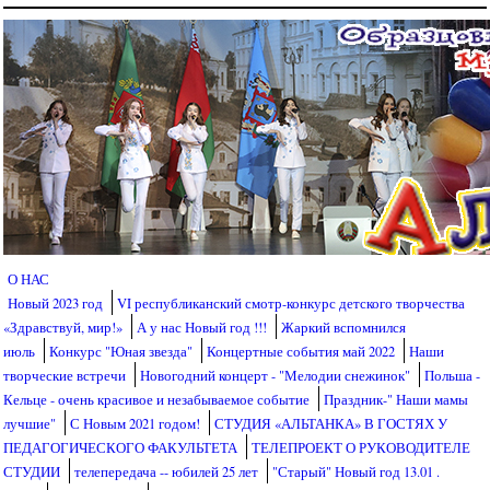
Перейти к основному содержанию
О НАС
Новый 2023 год
VI республиканский смотр-конкурс детского творчества
«Здравствуй, мир!»
А у нас Новый год !!!
Жаркий вспомнился
июль
Конкурс "Юная звезда"
Концертные события май 2022
Наши
творческие встречи
Новогодний концерт - "Мелодии снежинок"
Польша -
Кельце - очень красивое и незабываемое событие
Праздник-" Наши мамы
лучшие"
С Новым 2021 годом!
СТУДИЯ «АЛЬТАНКА» В ГОСТЯХ У
ПЕДАГОГИЧЕСКОГО ФАКУЛЬТЕТА
ТЕЛЕПРОЕКТ О РУКОВОДИТЕЛЕ
СТУДИИ
телепередача -- юбилей 25 лет
"Старый" Новый год 13.01 .