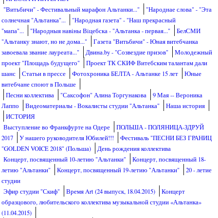
"Витьбичи" - Фестивальный марафон Альтанки..."
"Народнае слова" - "Эта
солнечная "Альтанка"...
"Народная газета" - "Наш прекрасный
"мапа"...
"Народныя навiны Вiцебска - "Альтанка - первая..."
БелСМИ
"Альтанку знают, но не дома..."
Газета "Витьбичи" - Юная витебчанка
завоевала звание лауреата..."
Двина.by - "Созвездие призов"
Молодежный
проект "Площадь будущего"
Проект ТК СКИФ Витебским талантам дали
шанс
Статьи в прессе
Фотохроника БЕЛТА - Альтанке 15 лет
Юные
витебчане споют в Польше
Песни коллектива
"Саксофон" Алина Торгунакова
9 Мая -- Вероника
Лаппо
Видеоматериалы - Вокалисты студии "Альтанка"
Наша история
ИСТОРИЯ
Выступление во Франкфурте на Одере
ПОЛЬША - ПОЛЯНИЦА-ЗДРУЙ
2017
У нашего руководителя Юбилей!!!
Фестиваль "ПЕСНИ БЕЗ ГРАНИЦ
"GOLDEN VOICE 2018" (Польша)
День рождения коллектива
Концерт, посвященный 10-летию "Альтанки"
Концерт, посвященный 18-
летию "Альтанки"
Концерт, посвященный 19-летию "Альтанки"
20 - летие
студии
Эфир студии "Скиф"
Время Art (24 выпуск, 18.04.2015)
Концерт
образцового, любительского коллектива музыкальной студии «Альтанка»
(11.04.2015)