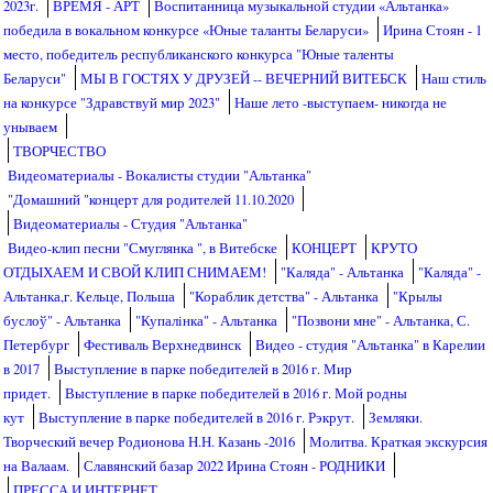
2023г.
ВРЕМЯ - АРТ
Воспитанница музыкальной студии «Альтанка»
победила в вокальном конкурсе «Юные таланты Беларуси»
Ирина Стоян - 1
место, победитель республиканского конкурса "Юные таленты
Беларуси"
МЫ В ГОСТЯХ У ДРУЗЕЙ -- ВЕЧЕРНИЙ ВИТЕБСК
Наш стиль
на конкурсе "Здравствуй мир 2023"
Наше лето -выступаем- никогда не
унываем
ТВОРЧЕСТВО
Видеоматериалы - Вокалисты студии "Альтанка"
"Домашний "концерт для родителей 11.10.2020
Видеоматериалы - Студия "Альтанка"
Видео-клип песни "Смуглянка ", в Витебске
КОНЦЕРТ
КРУТО
ОТДЫХАЕМ И СВОЙ КЛИП СНИМАЕМ!
"Каляда" - Альтанка
"Каляда" -
Альтанка,г. Кельце, Польша
"Кораблик детства" - Альтанка
"Крылы
буслоў" - Альтанка
"Купалiнка" - Альтанка
"Позвони мне" - Альтанка, С.
Петербург
Фестиваль Верхнедвинск
Видео - студия "Альтанка" в Карелии
в 2017
Выступление в парке победителей в 2016 г. Мир
придет.
Выступление в парке победителей в 2016 г. Мой родны
кут
Выступление в парке победителей в 2016 г. Рэкрут.
Земляки.
Творческий вечер Родионова Н.Н. Казань -2016
Молитва. Краткая экскурсия
на Валаам.
Славянский базар 2022 Ирина Стоян - РОДНИКИ
ПРЕССА И ИНТЕРНЕТ