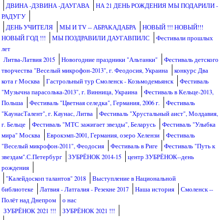
ДВИНА -ДЗВИНА -ДАУГАВА
НА 21 ДЕНЬ РОЖДЕНИЯ МЫ ПОДАРИЛИ -
РАДУГУ
ДЕНЬ УЧИТЕЛЯ
МЫ И TV -- АБРАКАДАБРА
НОВЫЙ !!! НОВЫЙ!!!
НОВЫЙ ГОД !!!
МЫ ПОЗДРАВИЛИ ДАУГАВПИЛС
Фестивали прошлых
лет
Литва-Латвия 2015
Новогодние праздники "Альтанки"
Фестиваль детского
творчества "Веселый микрофон-2013", г. Феодосия, Украина
конкурс Два
кота г Москва
Гастрольный тур Смоленск - Козьмодемьянск
Фестиваль
"Музычна парасолька-2013", г. Винница, Украина
Фестиваль в Кельце-2013,
Польша
Фестиваль "Цветная селедка", Германия, 2006 г.
Фестиваль
"КаунасТалент", г. Каунас, Литва
Фестиваль "Хрустальный аист", Молдавия,
г. Бельце
Фестиваль "МТС зажигает звезды", Беларусь
Фестиваль "Улыбка
мира" Москва
Еврокэмп-2001, Германия, озеро Хелензи
Фестиваль
"Веселый микрофон-2011", Феодосия
Фестиваль в Риге
Фестиваль "Путь к
звездам".С.Петербург
ЗУБРЁНОК 2014-15
центр ЗУБРЁНОК--день
рождения
"Калейдоскоп талантов" 2018
Выступление в Национальной
библиотеке
Латвия - Латгалия - Резекне 2017
Наша история
Смоленск --
Полёт над Днепром
о нас
ЗУБРЁНОК 2021 !!!
ЗУБРЁНОК 2021 !!!