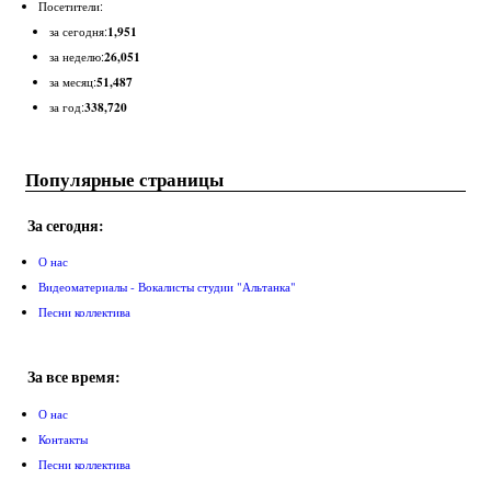
Посетители:
1,951
за сегодня:
26,051
за неделю:
51,487
за месяц:
338,720
за год:
Популярные страницы
За сегодня:
О нас
Видеоматериалы - Вокалисты студии "Альтанка"
Песни коллектива
За все время:
О нас
Контакты
Песни коллектива