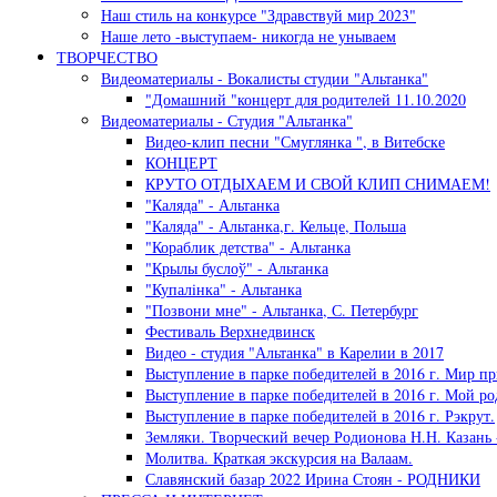
Наш стиль на конкурсе "Здравствуй мир 2023"
Наше лето -выступаем- никогда не унываем
ТВОРЧЕСТВО
Видеоматериалы - Вокалисты студии "Альтанка"
"Домашний "концерт для родителей 11.10.2020
Видеоматериалы - Студия "Альтанка"
Видео-клип песни "Смуглянка ", в Витебске
КОНЦЕРТ
КРУТО ОТДЫХАЕМ И СВОЙ КЛИП СНИМАЕМ!
"Каляда" - Альтанка
"Каляда" - Альтанка,г. Кельце, Польша
"Кораблик детства" - Альтанка
"Крылы буслоў" - Альтанка
"Купалiнка" - Альтанка
"Позвони мне" - Альтанка, С. Петербург
Фестиваль Верхнедвинск
Видео - студия "Альтанка" в Карелии в 2017
Выступление в парке победителей в 2016 г. Мир пр
Выступление в парке победителей в 2016 г. Мой ро
Выступление в парке победителей в 2016 г. Рэкрут.
Земляки. Творческий вечер Родионова Н.Н. Казань 
Молитва. Краткая экскурсия на Валаам.
Славянский базар 2022 Ирина Стоян - РОДНИКИ