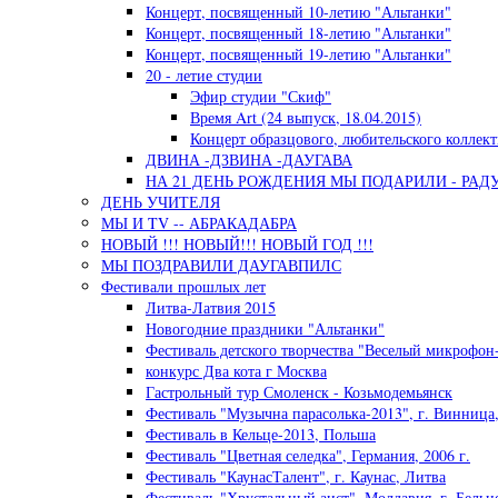
Концерт, посвященный 10-летию "Альтанки"
Концерт, посвященный 18-летию "Альтанки"
Концерт, посвященный 19-летию "Альтанки"
20 - летие студии
Эфир студии "Скиф"
Время Art (24 выпуск, 18.04.2015)
Концерт образцового, любительского коллект
ДВИНА -ДЗВИНА -ДАУГАВА
НА 21 ДЕНЬ РОЖДЕНИЯ МЫ ПОДАРИЛИ - РАД
ДЕНЬ УЧИТЕЛЯ
МЫ И TV -- АБРАКАДАБРА
НОВЫЙ !!! НОВЫЙ!!! НОВЫЙ ГОД !!!
МЫ ПОЗДРАВИЛИ ДАУГАВПИЛС
Фестивали прошлых лет
Литва-Латвия 2015
Новогодние праздники "Альтанки"
Фестиваль детского творчества "Веселый микрофон-
конкурс Два кота г Москва
Гастрольный тур Смоленск - Козьмодемьянск
Фестиваль "Музычна парасолька-2013", г. Винница
Фестиваль в Кельце-2013, Польша
Фестиваль "Цветная селедка", Германия, 2006 г.
Фестиваль "КаунасТалент", г. Каунас, Литва
Фестиваль "Хрустальный аист", Молдавия, г. Бельц