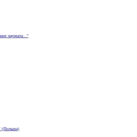
ие лауреата..."
 (Польша)