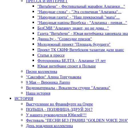
ПРЕССА И ИНТЕРНЕТ
"Витьбичи" - Фестивальный марафон Альтанки..."
"Народнае слова" - "Эта солнечная "Альтанка"...
"Народная газета" - "Наш прекрасный "мапа"...
"Народныя навiны Вiцебска - "Альтанка - первая..."
БелСМИ "Альтанку знают, но не дома..."
Газета "Витьбичи" - Юная витебчанка завоевала зван
Двина.by - "Созвездие призов"
Молодежный проект "Площадь будущего"
Проект ТК СКИФ Витебским талантам дали шанс
Статьи в прессе
Фотохроника БЕЛТА - Альтанке 15 лет
Юные витебчане споют в Польше
Песни коллектива
"Саксофон" Алина Торгунакова
9 Мая -- Вероника Лаппо
Видеоматериалы - Вокалисты студии "Альтанка"
Наша история
ИСТОРИЯ
Выступление во Франкфурте на Одере
ПОЛЬША - ПОЛЯНИЦА-ЗДРУЙ 2017
У нашего руководителя Юбилей!!!
Фестиваль "ПЕСНИ БЕЗ ГРАНИЦ "GOLDEN VOICE 2018"
День рождения коллектива