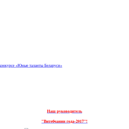
конкурсе «Юные таланты Беларуси»
Наш руководитель
"Витебчанин года-2017"!