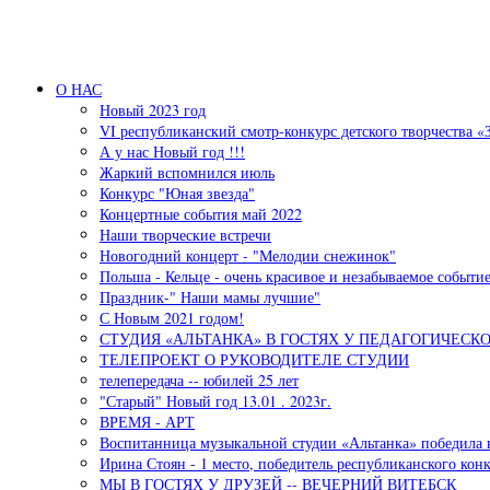
Перейти к основному содержанию
О НАС
Новый 2023 год
VI республиканский смотр-конкурс детского творчества «
А у нас Новый год !!!
Жаркий вспомнился июль
Конкурс "Юная звезда"
Концертные события май 2022
Наши творческие встречи
Новогодний концерт - "Мелодии снежинок"
Польша - Кельце - очень красивое и незабываемое событи
Праздник-" Наши мамы лучшие"
С Новым 2021 годом!
СТУДИЯ «АЛЬТАНКА» В ГОСТЯХ У ПЕДАГОГИЧЕСК
ТЕЛЕПРОЕКТ О РУКОВОДИТЕЛЕ СТУДИИ
телепередача -- юбилей 25 лет
"Старый" Новый год 13.01 . 2023г.
ВРЕМЯ - АРТ
Воспитанница музыкальной студии «Альтанка» победила 
Ирина Стоян - 1 место, победитель республиканского кон
МЫ В ГОСТЯХ У ДРУЗЕЙ -- ВЕЧЕРНИЙ ВИТЕБСК