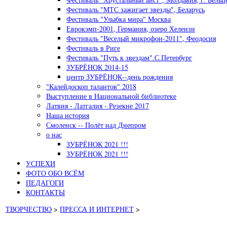
Фестиваль "МТС зажигает звезды", Беларусь
Фестиваль "Улыбка мира" Москва
Еврокэмп-2001, Германия, озеро Хелензи
Фестиваль "Веселый микрофон-2011", Феодосия
Фестиваль в Риге
Фестиваль "Путь к звездам".С.Петербург
ЗУБРЁНОК 2014-15
центр ЗУБРЁНОК--день рождения
"Калейдоскоп талантов" 2018
Выступление в Национальной библиотеке
Латвия - Латгалия - Резекне 2017
Наша история
Смоленск -- Полёт над Днепром
о нас
ЗУБРЁНОК 2021 !!!
ЗУБРЁНОК 2021 !!!
УСПЕХИ
ФОТО ОБО ВСЁМ
ПЕДАГОГИ
КОНТАКТЫ
ТВОРЧЕСТВО
>
ПРЕССА И ИНТЕРНЕТ
>