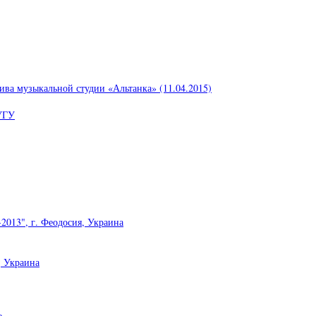
ива музыкальной студии «Альтанка» (11.04.2015)
УГУ
2013", г. Феодосия, Украина
, Украина
е